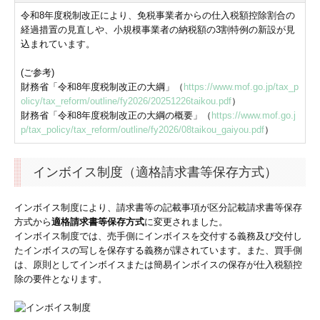
令和8年度税制改正により、免税事業者からの仕入税額控除割合の
建設業・製造業のお客様
経過措置の見直しや、小規模事業者の納税額の3割特例の新設が見
込まれています。
クリニック・介護業のお客様
(ご参考)
料金について
財務省「令和8年度税制改正の大綱」（
https://www.mof.go.jp/tax_p
olicy/tax_reform/outline/fy2026/20251226taikou.pdf
）
財務省「令和8年度税制改正の大綱の概要」（
https://www.mof.go.j
採用情報
p/tax_policy/tax_reform/outline/fy2026/08taikou_gaiyou.pdf
）
お知らせ・お役立ち情報
インボイス制度（適格請求書等保存方式）
税務用語集
インボイス制度により、請求書等の記載事項が区分記載請求書等保存
税金・経営・会計のニュース
方式から
適格請求書等保存方式
に変更されました。
インボイス制度では、売手側にインボイスを交付する義務及び交付し
過去のニュース
たインボイスの写しを保存する義務が課されています。また、買手側
は、原則としてインボイスまたは簡易インボイスの保存が仕入税額控
除の要件となります。