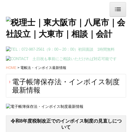
HOME
事務所案内
当事務所の特長
業務案内
HOME
電帳法・インボイス最新情報
法人のお客様へ
電子帳簿保存法・インボイス制度
最新情報
会社設立・開業支援
病院・診療所の皆様へ
個人のお客様へ
令和8年度税制改正でのインボイス制度の見直しにつ
いて
相続・資産税対策