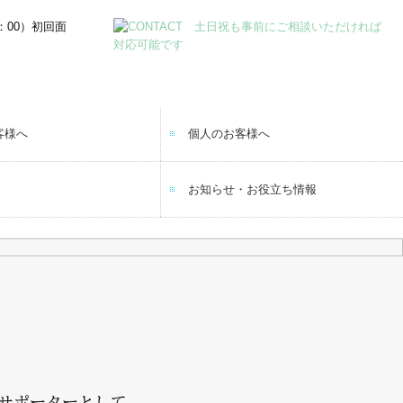
客様へ
個人のお客様へ
・開業支援
療所の皆様へ
相続・資産税対策
お知らせ・お役立ち情報
税務用語集
税金・経営・会計のニュース
過去のニュース
のサポーターとして