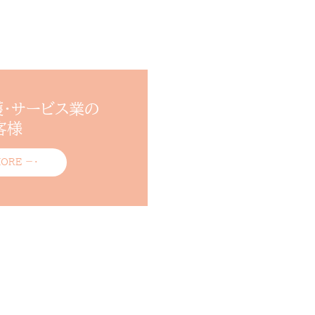
護・サービス業の
客様
MORE －・