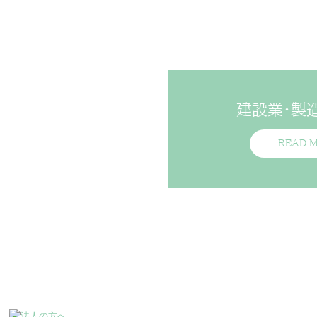
建設業・製
READ M