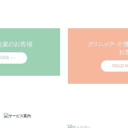
造業のお客様
クリニック・介
お
ORE －・
READ 