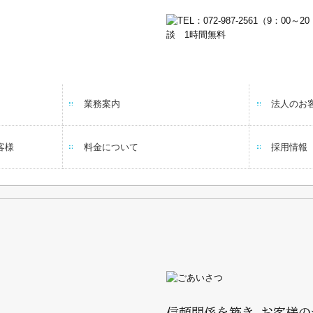
業務案内
法人のお
会社設立
病院・診
客様
料金について
採用情報
信頼関係を築き お客様